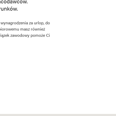
racodawców.
runków.
 wynagrodzenia za urlop, do
zbiorowemu masz również
Związek zawodowy pomoże Ci