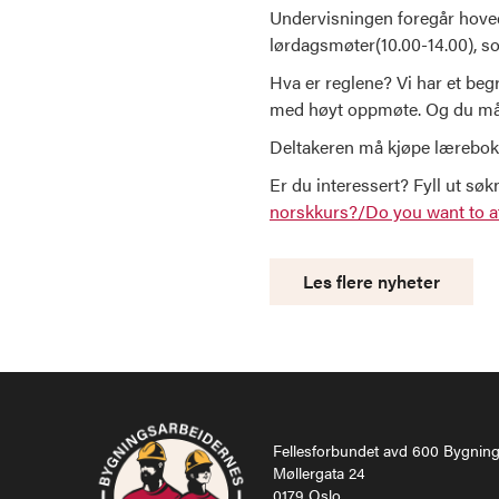
Undervisningen foregår hoveds
lørdagsmøter(10.00-14.00), 
Hva er reglene? Vi har et begre
med høyt oppmøte. Og du må 
Deltakeren må kjøpe lærebok
Er du interessert? Fyll ut s
norskkurs?/Do you want to at
Les flere nyheter
Fellesforbundet avd 600 Bygnin
Møllergata 24
0179 Oslo