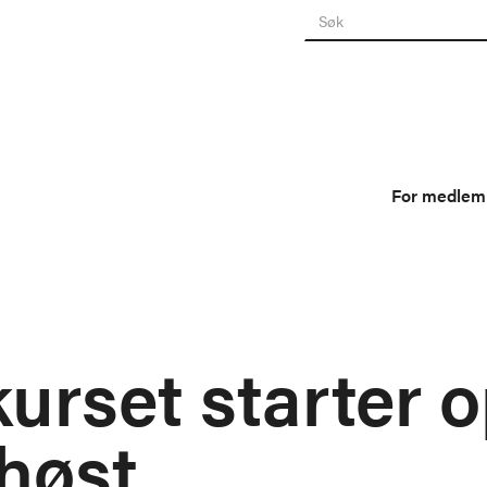
For medlemm
urset starter 
 høst.