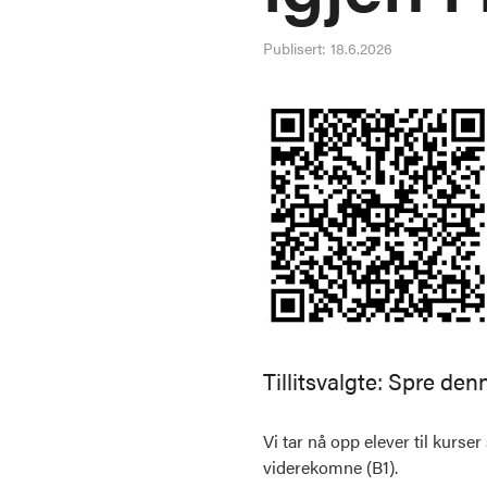
Publisert:
18.6.2026
Tillitsvalgte: Spre de
Vi tar nå opp elever til kurse
viderekomne (B1).