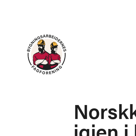
Norskk
igjen i