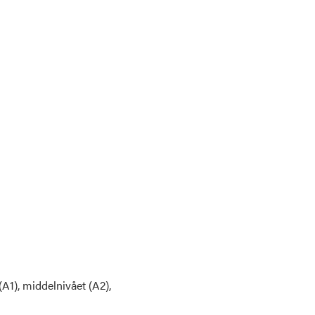
(A1), middelnivået (A2),