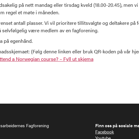
akelig på nett mandag eller tirsdag kveld (18.00-20.45), men vi
som regel et møte i måneden.
nset antall plasser. Vi vil prioritere tillitsvalgte og deltakere på
selvfølgelig være medlem av en fagforening.
a på egenhånd.
øknadsskjemaet: (Følg denne linken eller bruk QR-koden på vår 
tend a Norwegian course? – Fyll ut skjema
gsarbeidernes Fagforening
Finn oss på sosiale m
Facebook
Youtube