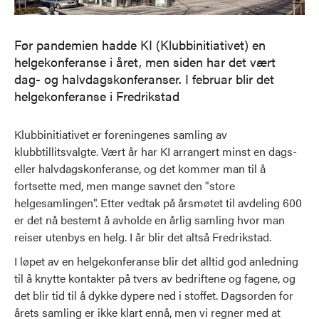
Før pandemien hadde KI (Klubbinitiativet) en
helgekonferanse i året, men siden har det vært
dag- og halvdagskonferanser. I februar blir det
helgekonferanse i Fredrikstad
Klubbinitiativet er foreningenes samling av
klubbtillitsvalgte. Vært år har KI arrangert minst en dags-
eller halvdagskonferanse, og det kommer man til å
fortsette med, men mange savnet den "store
helgesamlingen". Etter vedtak på årsmøtet til avdeling 600
er det nå bestemt å avholde en årlig samling hvor man
reiser utenbys en helg. I år blir det altså Fredrikstad.
I løpet av en helgekonferanse blir det alltid god anledning
til å knytte kontakter på tvers av bedriftene og fagene, og
det blir tid til å dykke dypere ned i stoffet. Dagsorden for
årets samling er ikke klart ennå, men vi regner med at