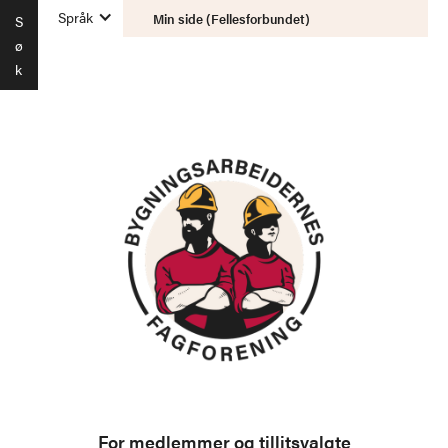
Språk
Min side (Fellesforbundet)
S
ø
k
For medlemmer og tillitsvalgte