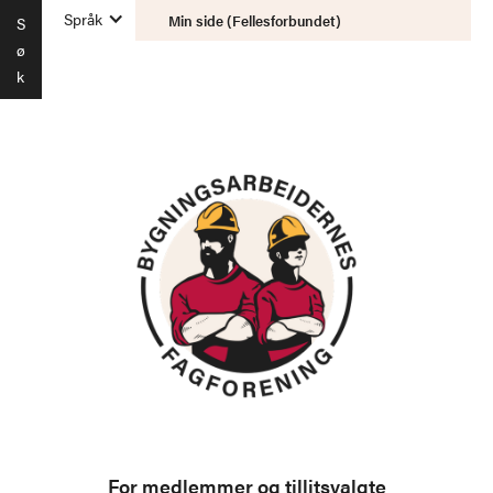
Språk
Min side (Fellesforbundet)
S
ø
k
For medlemmer og tillitsvalgte