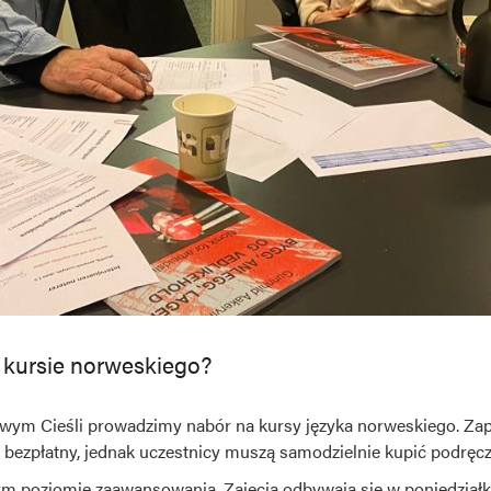
 kursie norweskiego?
ym Cieśli prowadzimy nabór na kursy języka norweskiego. Za
t bezpłatny, jednak uczestnicy muszą samodzielnie kupić podręcz
 poziomie zaawansowania. Zajęcia odbywają się w poniedziałki