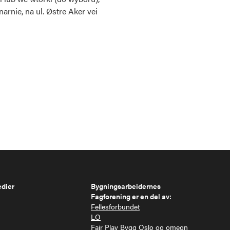
arnie, na ul. Østre Aker vei
edier
Bygningsarbeidernes
Fagforening er en del av:
Fellesforbundet
LO
Fair Play Bygg Oslo og omegn