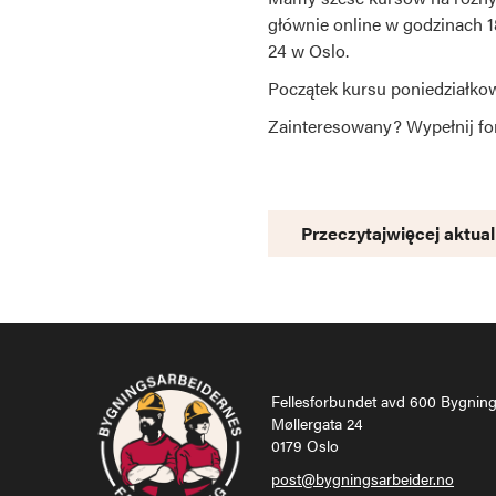
głównie online w godzinach 18.
24 w Oslo.
Początek kursu poniedziałkow
Zainteresowany? Wypełnij fo
Przeczytajwięcej aktual
Fellesforbundet avd 600 Bygnin
Møllergata 24
0179 Oslo
post@bygningsarbeider.no