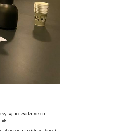
pisy są prowadzone do
niki.
 lub we wtorki (do wyboru),