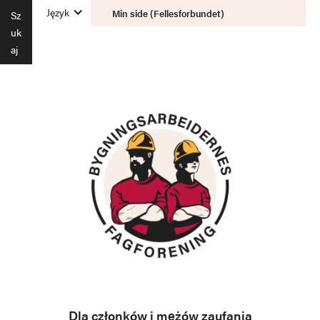
Język
Min side (Fellesforbundet)
Sz
uk
aj
Dla członków i mężów zaufania