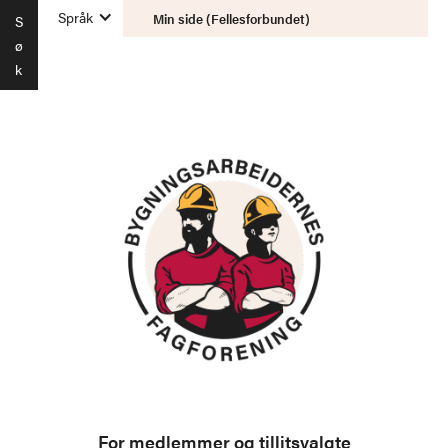
Språk
Min side (Fellesforbundet)
S
ø
k
For medlemmer og tillitsvalgte