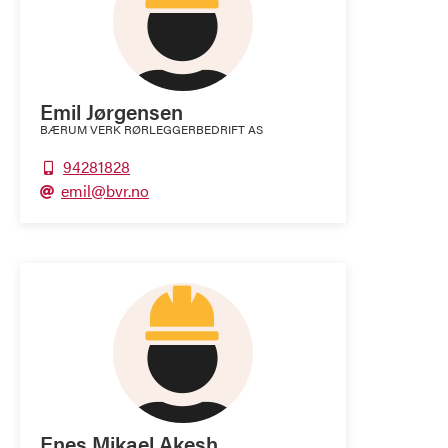
Emil Jørgensen
BÆRUM VERK RØRLEGGERBEDRIFT AS
94281828

emil@bvr.no

Enes Mikael Akesh