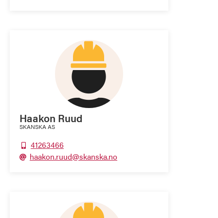
Haakon Ruud
SKANSKA AS
41263466

haakon.ruud@skanska.no
