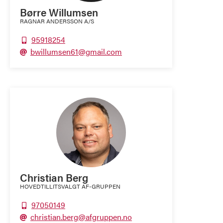
Børre Willumsen
RAGNAR ANDERSSON A/S
95918254

bwillumsen61@gmail.com

Christian Berg
HOVEDTILLITSVALGT AF-GRUPPEN
97050149

christian.berg@afgruppen.no
