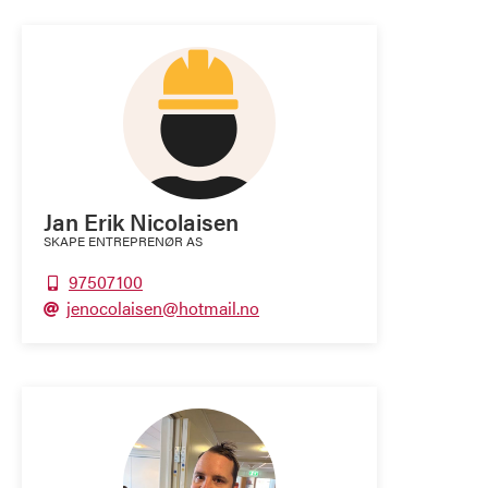
Jan Erik Nicolaisen
SKAPE ENTREPRENØR AS
97507100

jenocolaisen@hotmail.no
