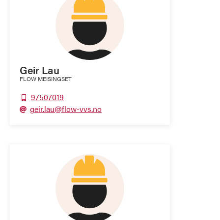
Geir Lau
FLOW MEISINGSET
97507019

geir.lau@flow-vvs.no
