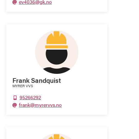
ev4036@gk.no

Frank Sandquist
MYRER VVS
95266292

frank@myrervvs.no
