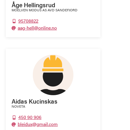
Åge Hellingsrud
MOELVEN MODUS AS AVD SANDEFJORD
95708822

aag-hell@online.no

Aidas Kucinskas
NOVETA
450 90 906

bleidux@gmail.com
