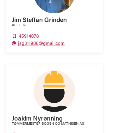
Jim Steffan Grinden
ALLIERO
45914878

jsg311988@gmail.com

Joakim Nyrønning
TØMMERMESTER BOGEN OG MATHISEN AS