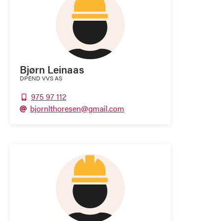
Bjørn Leinaas
DPEND VVS AS
975 97 112

bjornlthoresen@gmail.com
