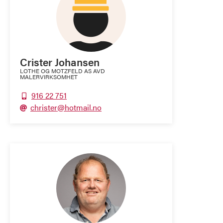
Crister Johansen
LOTHE OG MOTZFELD AS AVD
MALERVIRKSOMHET
916 22 751

christer@hotmail.no
