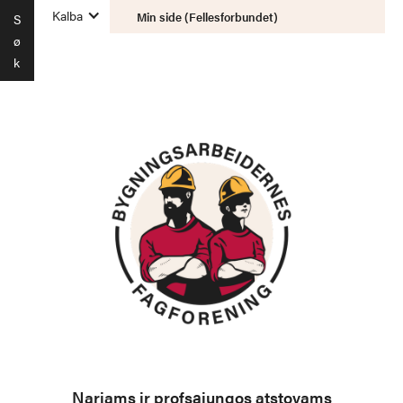
Kalba
Min side (Fellesforbundet)
S
ø
k
Nariams ir profsąjungos atstovams