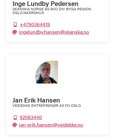
Inge Lundby Pedersen
SKANSKA NORGE AS AVD DIV BYGG REGION
OSLO/AKERSHUS
+4790364419

ingelundby.hansen@skanska.no

Jan Erik Hansen
VEIDEKKE ENTREPRENØR AS FO OSLO
92083440

jan-erik.hansen@veidekke.no
