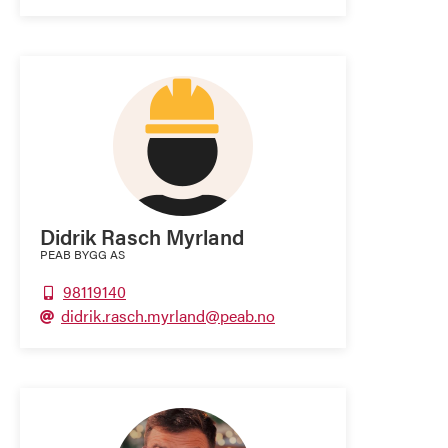
Didrik Rasch Myrland
PEAB BYGG AS
98119140

didrik.rasch.myrland@peab.no
