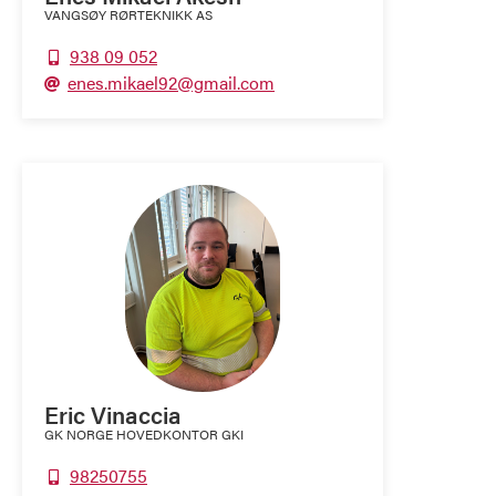
VANGSØY RØRTEKNIKK AS
938 09 052

enes.mikael92@gmail.com

Eric Vinaccia
GK NORGE HOVEDKONTOR GKI
98250755
