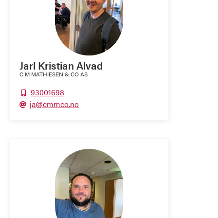
Jarl Kristian Alvad
C M MATHIESEN & CO AS
93001698

ja@cmmco.no
