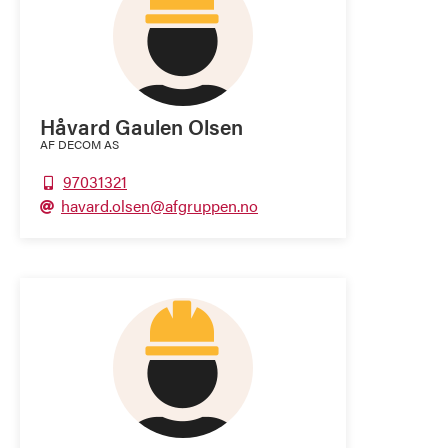
Håvard Gaulen Olsen
AF DECOM AS
97031321

havard.olsen@afgruppen.no
