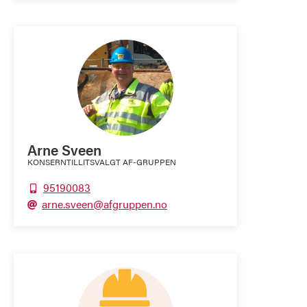
Arne Sveen
KONSERNTILLITSVALGT AF-GRUPPEN
95190083

arne.sveen@afgruppen.no
