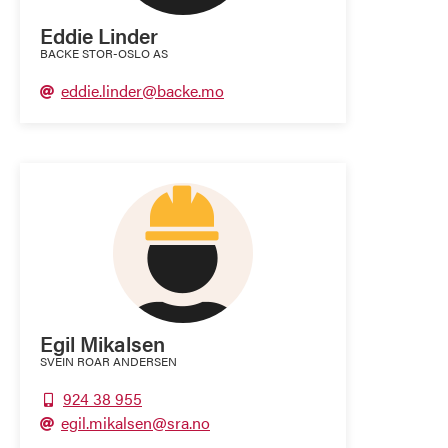
Eddie Linder
BACKE STOR-OSLO AS
eddie.linder@backe.mo

Egil Mikalsen
SVEIN ROAR ANDERSEN
924 38 955

egil.mikalsen@sra.no
