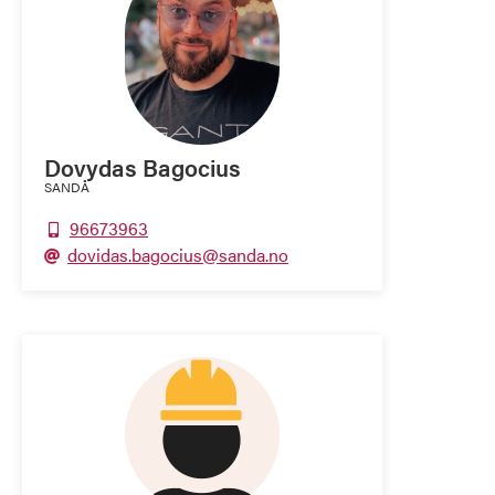
Dovydas Bagocius
SANDÅ
96673963

dovidas.bagocius@sanda.no
