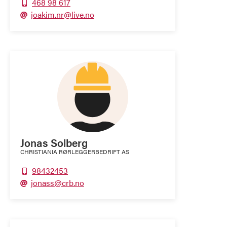
468 98 617

joakim.nr@live.no

Jonas Solberg
CHRISTIANIA RØRLEGGERBEDRIFT AS
98432453

jonass@crb.no
