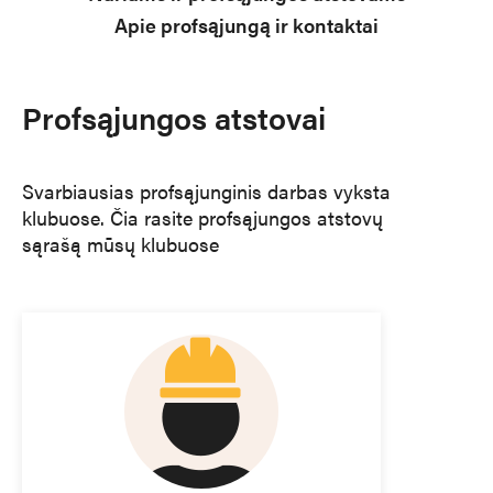
Apie profsąjungą ir kontaktai
Profsąjungos atstovai
Svarbiausias profsąjunginis darbas vyksta
klubuose. Čia rasite profsąjungos atstovų
sąrašą mūsų klubuose