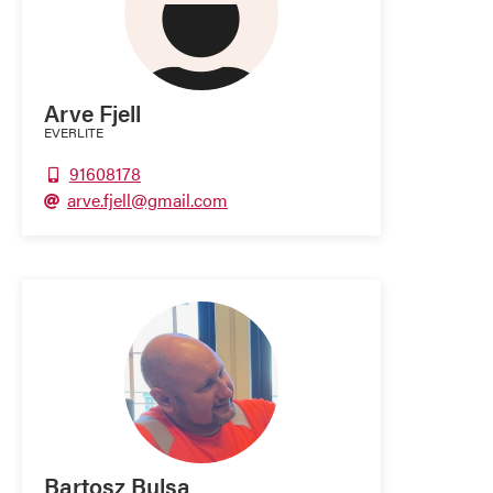
Arve Fjell
EVERLITE
91608178

arve.fjell@gmail.com

Bartosz Bulsa