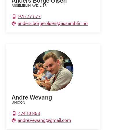
Anders Borge Olsen
ASSEMBLIN AVD LIER
975 77 577

anders.borge.olsen@assemblin.no

Andre Wevang
UNICON
474 10 853

andre.vewang@gmail.com
