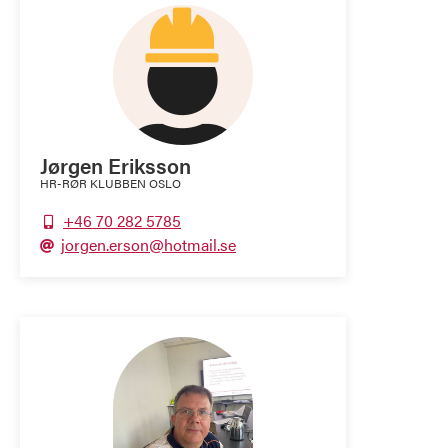
Jørgen Eriksson
HR-RØR KLUBBEN OSLO
+46 70 282 5785

jorgen.erson@hotmail.se
