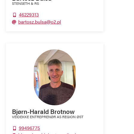
STENSETH & RS
46229313

bartosz.bulsa@o2.pl

Bjørn-Harald Brotnow
VEIDEKKE ENTREPRENØR AS REGION ØST
99496775
