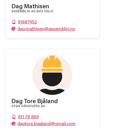
Dag Mathisen
ASSEMBLIN AS AVD OSLO
91687452

dag.mathisen@assemblin.no

Dag Tore Bjåland
STØA HÅNDVERK AS
911 78 869

dagtore.bjaaland@gmail.com
