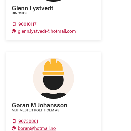
Glenn Lystvedt
RINGSIDE
90010117

glenn.lystvedt@hotmail.com

Gøran M Johansson
MURMESTER ROLF HOLM AS
90730861

boran@hotmail.no
