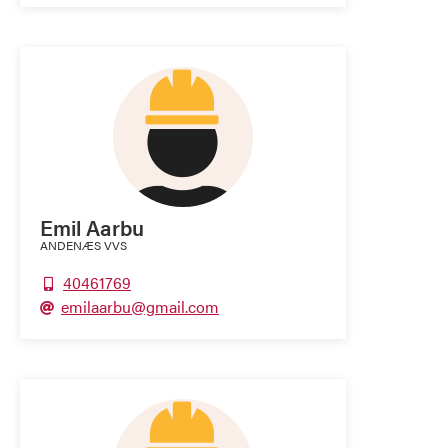
Emil Aarbu
ANDENÆS VVS
40461769

emilaarbu@gmail.com
